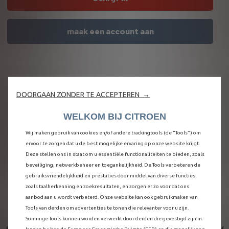
maak een account aan
Prijs
DOORGAAN ZONDER TE ACCEPTEREN →
WELKOM BIJ CITROEN
Wij maken gebruik van cookies en/of andere trackingtools (de “Tools”) om
10
Jaren
ervoor te zorgen dat u de best mogelijke ervaring op onze website krijgt.
Deze stellen ons in staat om u essentiële functionaliteiten te bieden, zoals
inbegrepen
beveiliging, netwerkbeheer en toegankelijkheid. De Tools verbeteren de
inbegrepen in de
gebruiksvriendelijkheid en prestaties door middel van diverse functies,
aankoopprijs​
zoals taalherkenning en zoekresultaten, en zorgen er zo voor dat ons
aanbod aan u wordt verbeterd. Onze website kan ook gebruikmaken van
Tools van derden om advertenties te tonen die relevanter voor u zijn.
Dit aanbod is alleen van toepassing op voertuigen die zijn
Sommige Tools kunnen worden verwerkt door derden die gevestigd zijn in
landen buiten de Europese Economische Ruimte (EER) en die mogelijk nog