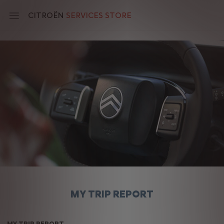
Skip
to
CITROËN
SERVICES STORE
main
content
Main
navigation
MY TRIP REPORT
MY TRIP REPORT