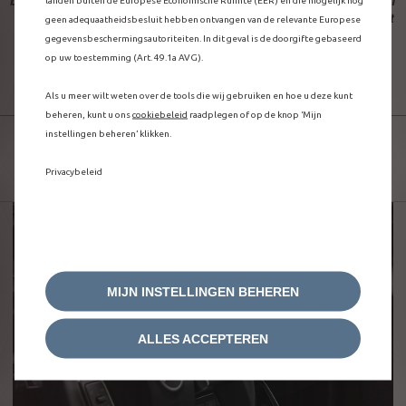
besteld vóór 3 juli 2023. Voor voertuigen die zijn besteld vanaf
juli 2023: zie de aanbiedingen voor Connect ONE en Connect
geen adequaatheidsbesluit hebben ontvangen van de relevante Europese
PLUS.
gegevensbeschermingsautoriteiten. In dit geval is de doorgifte gebaseerd
op uw toestemming (Art. 49.1a AVG).
MY TRIP REPORT
Als u meer wilt weten over de tools die wij gebruiken en hoe u deze kunt
beheren, kunt u ons
cookiebeleid
raadplegen of op de knop ‘Mijn
instellingen beheren’ klikken.
VOLG UW REIZEN
Privacybeleid
MIJN INSTELLINGEN BEHEREN
ALLES ACCEPTEREN