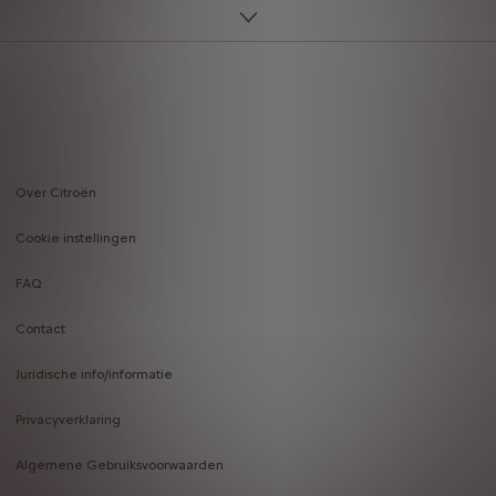
Over Citroën
Footer
Cookie instellingen
menu
FAQ
Contact
Juridische info/informatie
Privacyverklaring
Algemene Gebruiksvoorwaarden