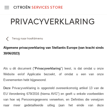
Skip
to
CITROËN
SERVICES STORE
main
content
PRIVACYVERKLARING
Main
navigation
Terug naar hoofdmenu
Algemene privacyverklaring van Stellantis Europe (van kracht sinds
30/06/2023)
Als u dit document ("
Privacyverklaring
") leest, is dat omdat u onze
Website en/of Applicatie bezoekt, of omdat u een van onze
Evenementen hebt bijgewoond.
Deze
Privacyverklaring is opgesteld overeenkomstig artikel 13 van de
EU Verordening 679/2016 (hierna AVG") en geeft u enkele voorbeelden
van hoe wij Persoonsgegevens verwerken, en Definities die verwijzen
naar meer gedetailleerde uitleg (aan het einde van
deze